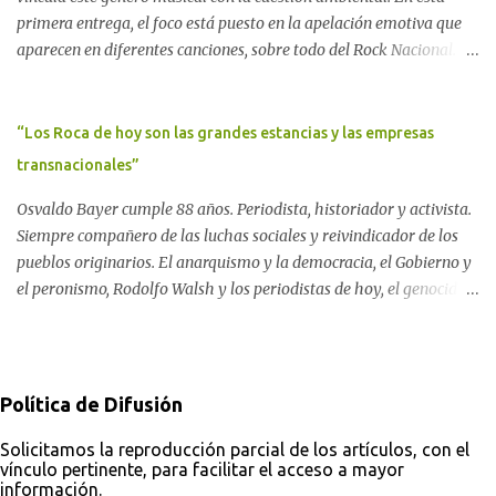
Rodríguez Pardo, como una lección de rebelión democrática
primera entrega, el foco está puesto en la apelación emotiva que
territorial frente a las imposiciones de la tecnocracia nuclear
aparecen en diferentes canciones, sobre todo del Rock Nacional.
globalizada. Dossier N° 3 "La crisis nuclear en el mundo. A 10 años
Desde el legendario El Oso hasta las recientes apariciones de la
de Fukushima" CRÓNICA Por Ayelen Dichdji* Una multitud llegó
Pachama Mama en la música urbana contemporánea. Por
a Gastre en la mañana nevada del 17 de junio de 1996. Crédito: Alex
Carolina Aponte La Madre Tierra se escucha en las canciones del
“Los Roca de hoy son las grandes estancias y las empresas
Dukal.
Rock Nacional.
transnacionales”
Osvaldo Bayer cumple 88 años. Periodista, historiador y activista.
Siempre compañero de las luchas sociales y reivindicador de los
pueblos originarios. El anarquismo y la democracia, el Gobierno y
el peronismo, Rodolfo Walsh y los periodistas de hoy, el genocidio
indígena y el silencio de los organismos de derechos humanos, el
pasado y el futuro soñado. Por Darío Aranda Para ComAmbiental
Osvaldo Bayer en "El Tugurio". Foto: Analí López Almeyda
Política de Difusión
Solicitamos la reproducción parcial de los artículos, con el
vínculo pertinente, para facilitar el acceso a mayor
información.