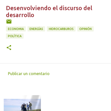
Desenvolviendo el discurso del
desarrollo
ECONOMIA
ENERGÍAS
HIDROCARBUROS
OPINIÓN
POLÍTICA
Publicar un comentario
C
o
m
e
n