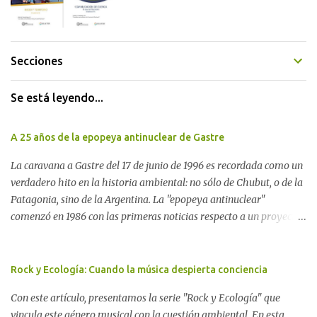
Secciones
Se está leyendo...
A 25 años de la epopeya antinuclear de Gastre
La caravana a Gastre del 17 de junio de 1996 es recordada como un
verdadero hito en la historia ambiental: no sólo de Chubut, o de la
Patagonia, sino de la Argentina. La "epopeya antinuclear"
comenzó en 1986 con las primeras noticias respecto a un proyecto
para construir un basurero de residuos nucleares en Gastre
(centro-norte de Chubut) y se consolidó en 1996 cuando avanzó un
proyecto legislativo nacional al respecto. En este artículo, la
Rock y Ecología: Cuando la música despierta conciencia
investigadora Ayelen Dichdji reconstruye la historia del
Con este artículo, presentamos la serie "Rock y Ecología" que
Movimiento Antinuclear de Chubut (MACH) liderada por Javier
vincula este género musical con la cuestión ambiental. En esta