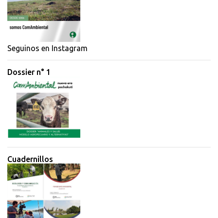
t
a
r
i
Seguinos en Instagram
o
Dossier n° 1
s
Cuadernillos