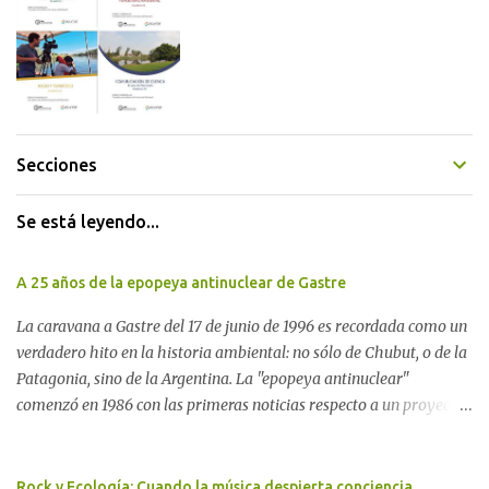
Secciones
Se está leyendo...
A 25 años de la epopeya antinuclear de Gastre
La caravana a Gastre del 17 de junio de 1996 es recordada como un
verdadero hito en la historia ambiental: no sólo de Chubut, o de la
Patagonia, sino de la Argentina. La "epopeya antinuclear"
comenzó en 1986 con las primeras noticias respecto a un proyecto
para construir un basurero de residuos nucleares en Gastre
(centro-norte de Chubut) y se consolidó en 1996 cuando avanzó un
proyecto legislativo nacional al respecto. En este artículo, la
Rock y Ecología: Cuando la música despierta conciencia