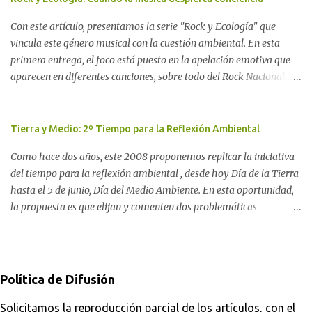
investigadora Ayelen Dichdji reconstruye la historia del
Con este artículo, presentamos la serie "Rock y Ecología" que
Movimiento Antinuclear de Chubut (MACH) liderada por Javier
vincula este género musical con la cuestión ambiental. En esta
Rodríguez Pardo, como una lección de rebelión democrática
primera entrega, el foco está puesto en la apelación emotiva que
territorial frente a las imposiciones de la tecnocracia nuclear
aparecen en diferentes canciones, sobre todo del Rock Nacional.
globalizada. Dossier N° 3 "La crisis nuclear en el mundo. A 10 años
Desde el legendario El Oso hasta las recientes apariciones de la
de Fukushima" CRÓNICA Por Ayelen Dichdji* Una multitud llegó
Pachama Mama en la música urbana contemporánea. Por
a Gastre en la mañana nevada del 17 de junio de 1996. Crédito: Alex
Carolina Aponte La Madre Tierra se escucha en las canciones del
Tierra y Medio: 2º Tiempo para la Reflexión Ambiental
Dukal.
Rock Nacional.
Como hace dos años, este 2008 proponemos replicar la iniciativa
del tiempo para la reflexión ambiental , desde hoy Día de la Tierra
hasta el 5 de junio, Día del Medio Ambiente. En esta oportunidad,
la propuesta es que elijan y comenten dos problemáticas
ambientales con sus posibles soluciones: una como consumidor y
otra como ciudadano. Desde ComAmbiental, procuramos aportar
a la solución de estos problemas partiendo de la concepción de que
la toma de conciencia es un factor imprescindible. Por ello, además
Política de Difusión
de aportar información en noticias y del análisis a partir de la
observación de medios, buscamos fomentar una opinión pública
Solicitamos la reproducción parcial de los artículos, con el