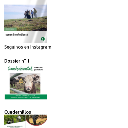
e
n
t
a
r
i
Seguinos en Instagram
o
Dossier n° 1
s
Cuadernillos