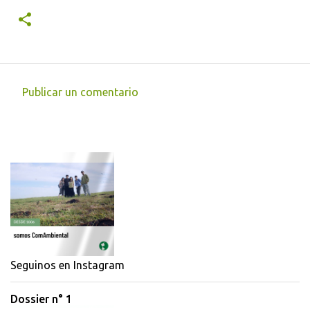
Publicar un comentario
C
o
m
e
n
t
a
r
i
Seguinos en Instagram
o
Dossier n° 1
s