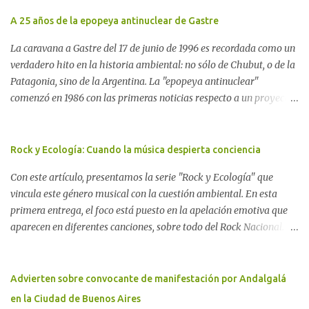
A 25 años de la epopeya antinuclear de Gastre
La caravana a Gastre del 17 de junio de 1996 es recordada como un
verdadero hito en la historia ambiental: no sólo de Chubut, o de la
Patagonia, sino de la Argentina. La "epopeya antinuclear"
comenzó en 1986 con las primeras noticias respecto a un proyecto
para construir un basurero de residuos nucleares en Gastre
(centro-norte de Chubut) y se consolidó en 1996 cuando avanzó un
proyecto legislativo nacional al respecto. En este artículo, la
Rock y Ecología: Cuando la música despierta conciencia
investigadora Ayelen Dichdji reconstruye la historia del
Con este artículo, presentamos la serie "Rock y Ecología" que
Movimiento Antinuclear de Chubut (MACH) liderada por Javier
vincula este género musical con la cuestión ambiental. En esta
Rodríguez Pardo, como una lección de rebelión democrática
primera entrega, el foco está puesto en la apelación emotiva que
territorial frente a las imposiciones de la tecnocracia nuclear
aparecen en diferentes canciones, sobre todo del Rock Nacional.
globalizada. Dossier N° 3 "La crisis nuclear en el mundo. A 10 años
Desde el legendario El Oso hasta las recientes apariciones de la
de Fukushima" CRÓNICA Por Ayelen Dichdji* Una multitud llegó
Pachama Mama en la música urbana contemporánea. Por
a Gastre en la mañana nevada del 17 de junio de 1996. Crédito: Alex
Carolina Aponte La Madre Tierra se escucha en las canciones del
Advierten sobre convocante de manifestación por Andalgalá
Dukal.
Rock Nacional.
en la Ciudad de Buenos Aires