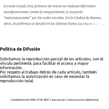
En todo el país, hoy primero de marzo se realizan diferentes
manifestaciones contra la megaminería, la mayoría
"autoconvocadas" por las redes sociales. En la Ciudad de Buenos
Aires, la polémica se desató en las últimas horas. La organización
Conciencia Solidaria, que en primera instancia se había unido a la
reunión en Plaza Lavalle, cambió el lugar al Obelisco. En el
trasfondo de esta decisión, otras organizaciones ambientales y de
derechos humanos ponen el alerta sobre el abogado detrás de la
Política de Difusión
convocatoria frente a Tribunales.
Solicitamos la reproducción parcial de los artículos, con el
vínculo pertinente, para facilitar el acceso a mayor
información.
Por respeto al trabajo detrás de cada artículo, también
solicitamos la autorización en caso de necesitar la
reproducción total.
Con tecnología de Blogger
ComAmbiental ISSN 2718- 6857 / Asociación Comunicación Ambiental