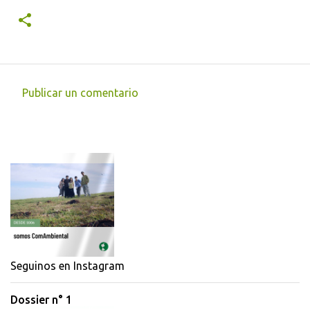
Publicar un comentario
C
o
m
e
n
t
a
r
i
Seguinos en Instagram
o
Dossier n° 1
s