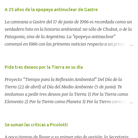
A 25 años de la epopeya antinuclear de Gastre
La caravana a Gastre del 17 de junio de 1996 es recordada como un
verdadero hito en la historia ambiental: no sólo de Chubut, o de la
Patagonia, sino de la Argentina. La "epopeya antinuclear"
comenzó en 1986 con las primeras noticias respecto a un proyecto
para construir un basurero de residuos nucleares en Gastre
(centro-norte de Chubut) y se consolidó en 1996 cuando avanzó un
proyecto legislativo nacional al respecto. En este artículo, la
Pide tres deseos por la Tierra en su día
investigadora Ayelen Dichdji reconstruye la historia del
Proyecto "Tiempo para la Reflexión Ambiental" Del Día de la
Movimiento Antinuclear de Chubut (MACH) liderada por Javier
Tierra (22 de abril) al Día del Medio Ambiente (5 de junio). Te
Rodríguez Pardo, como una lección de rebelión democrática
invitamos a pedir tres deseos por la Tierra: 1) Por la Tierra como
territorial frente a las imposiciones de la tecnocracia nuclear
Elemento 2) Por la Tierra como Planeta 3) Por la Tierra como Casa
globalizada. Dossier N° 3 "La crisis nuclear en el mundo. A 10 años
Si tenés una página web o un blog te proponemos escribir allí los
de Fukushima" CRÓNICA Por Ayelen Dichdji* Una multitud llegó
tres deseos por la Tierra. Después, envíanos tu mensaje a nuestro
a Gastre en la mañana nevada del 17 de junio de 1996. Crédito: Alex
blog para reunir todos los pedidos. Si no tenés una página web,
Se suman las críticas a Picolotti
Dukal.
dejá tus tres deseos aquí. O enviálo a
A poco tiempo de llegar a su primer año de gestión, la Secretaria