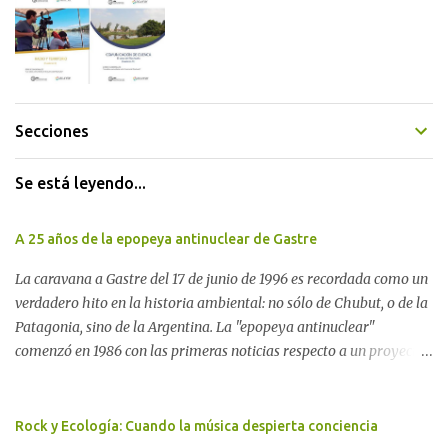
Secciones
Se está leyendo...
A 25 años de la epopeya antinuclear de Gastre
La caravana a Gastre del 17 de junio de 1996 es recordada como un
verdadero hito en la historia ambiental: no sólo de Chubut, o de la
Patagonia, sino de la Argentina. La "epopeya antinuclear"
comenzó en 1986 con las primeras noticias respecto a un proyecto
para construir un basurero de residuos nucleares en Gastre
(centro-norte de Chubut) y se consolidó en 1996 cuando avanzó un
proyecto legislativo nacional al respecto. En este artículo, la
Rock y Ecología: Cuando la música despierta conciencia
investigadora Ayelen Dichdji reconstruye la historia del