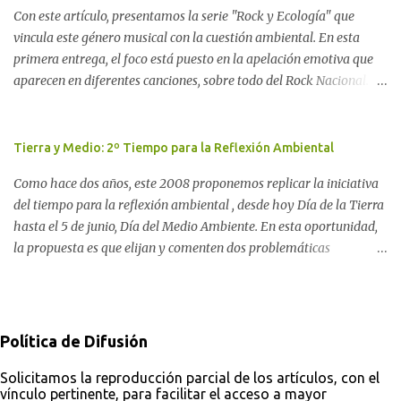
Con este artículo, presentamos la serie "Rock y Ecología" que
Movimiento Antinuclear de Chubut (MACH) liderada por Javier
vincula este género musical con la cuestión ambiental. En esta
Rodríguez Pardo, como una lección de rebelión democrática
primera entrega, el foco está puesto en la apelación emotiva que
territorial frente a las imposiciones de la tecnocracia nuclear
aparecen en diferentes canciones, sobre todo del Rock Nacional.
globalizada. Dossier N° 3 "La crisis nuclear en el mundo. A 10 años
Desde el legendario El Oso hasta las recientes apariciones de la
de Fukushima" CRÓNICA Por Ayelen Dichdji* Una multitud llegó
Pachama Mama en la música urbana contemporánea. Por
a Gastre en la mañana nevada del 17 de junio de 1996. Crédito: Alex
Carolina Aponte La Madre Tierra se escucha en las canciones del
Tierra y Medio: 2º Tiempo para la Reflexión Ambiental
Dukal.
Rock Nacional.
Como hace dos años, este 2008 proponemos replicar la iniciativa
del tiempo para la reflexión ambiental , desde hoy Día de la Tierra
hasta el 5 de junio, Día del Medio Ambiente. En esta oportunidad,
la propuesta es que elijan y comenten dos problemáticas
ambientales con sus posibles soluciones: una como consumidor y
otra como ciudadano. Desde ComAmbiental, procuramos aportar
a la solución de estos problemas partiendo de la concepción de que
la toma de conciencia es un factor imprescindible. Por ello, además
Política de Difusión
de aportar información en noticias y del análisis a partir de la
observación de medios, buscamos fomentar una opinión pública
Solicitamos la reproducción parcial de los artículos, con el
vínculo pertinente, para facilitar el acceso a mayor
activa, que participe a través de caminos democráticos a la