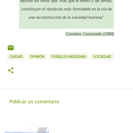
destruir los mitos que, más que el dinero y las armas,
constituyen el obstáculo más formidable en la vía de
una reconstrucción de la sociedad humana".
Cornelius Castoriadis
(1980)
CIUDAD
OPINIÓN
PUEBLOS INDÍGENAS
SOCIEDAD
Publicar un comentario
C
o
m