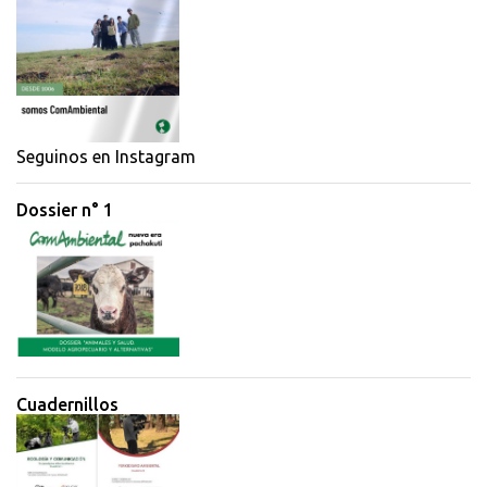
e
n
t
a
r
i
Seguinos en Instagram
o
Dossier n° 1
s
Cuadernillos