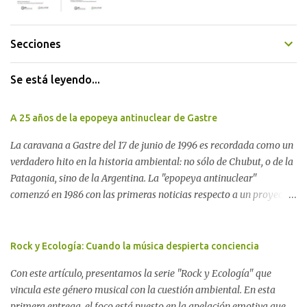
Secciones
Se está leyendo...
A 25 años de la epopeya antinuclear de Gastre
La caravana a Gastre del 17 de junio de 1996 es recordada como un
verdadero hito en la historia ambiental: no sólo de Chubut, o de la
Patagonia, sino de la Argentina. La "epopeya antinuclear"
comenzó en 1986 con las primeras noticias respecto a un proyecto
para construir un basurero de residuos nucleares en Gastre
(centro-norte de Chubut) y se consolidó en 1996 cuando avanzó un
proyecto legislativo nacional al respecto. En este artículo, la
Rock y Ecología: Cuando la música despierta conciencia
investigadora Ayelen Dichdji reconstruye la historia del
Con este artículo, presentamos la serie "Rock y Ecología" que
Movimiento Antinuclear de Chubut (MACH) liderada por Javier
vincula este género musical con la cuestión ambiental. En esta
Rodríguez Pardo, como una lección de rebelión democrática
primera entrega, el foco está puesto en la apelación emotiva que