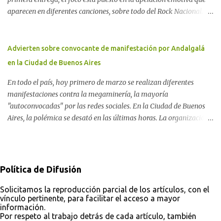
territorial frente a las imposiciones de la tecnocracia nuclear
aparecen en diferentes canciones, sobre todo del Rock Nacional.
globalizada. Dossier N° 3 "La crisis nuclear en el mundo. A 10 años
Desde el legendario El Oso hasta las recientes apariciones de la
de Fukushima" CRÓNICA Por Ayelen Dichdji* Una multitud llegó
Pachama Mama en la música urbana contemporánea. Por
a Gastre en la mañana nevada del 17 de junio de 1996. Crédito: Alex
Carolina Aponte La Madre Tierra se escucha en las canciones del
Advierten sobre convocante de manifestación por Andalgalá
Dukal.
Rock Nacional.
en la Ciudad de Buenos Aires
En todo el país, hoy primero de marzo se realizan diferentes
manifestaciones contra la megaminería, la mayoría
"autoconvocadas" por las redes sociales. En la Ciudad de Buenos
Aires, la polémica se desató en las últimas horas. La organización
Conciencia Solidaria, que en primera instancia se había unido a la
reunión en Plaza Lavalle, cambió el lugar al Obelisco. En el
trasfondo de esta decisión, otras organizaciones ambientales y de
derechos humanos ponen el alerta sobre el abogado detrás de la
Política de Difusión
convocatoria frente a Tribunales.
Solicitamos la reproducción parcial de los artículos, con el
vínculo pertinente, para facilitar el acceso a mayor
información.
Por respeto al trabajo detrás de cada artículo, también