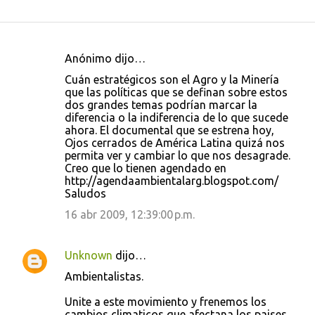
Anónimo dijo…
C
Cuán estratégicos son el Agro y la Minería
o
que las políticas que se definan sobre estos
dos grandes temas podrían marcar la
m
diferencia o la indiferencia de lo que sucede
e
ahora. El documental que se estrena hoy,
Ojos cerrados de América Latina quizá nos
n
permita ver y cambiar lo que nos desagrade.
t
Creo que lo tienen agendado en
http://agendaambientalarg.blogspot.com/
a
Saludos
r
16 abr 2009, 12:39:00 p.m.
i
o
Unknown
dijo…
s
Ambientalistas.
Unite a este movimiento y frenemos los
cambios climaticos que afectana los paises