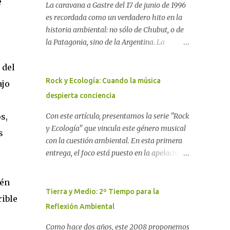
e
La caravana a Gastre del 17 de junio de 1996
es recordada como un verdadero hito en la
historia ambiental: no sólo de Chubut, o de
la Patagonia, sino de la Argentina. La
"epopeya antinuclear" comenzó en 1986 con
 del
las primeras noticias respecto a un proyecto
para construir un basurero de residuos
Rock y Ecología: Cuando la música
ajo
nucleares en Gastre (centro-norte de
despierta conciencia
Chubut) y se consolidó en 1996 cuando
s,
avanzó un proyecto legislativo nacional al
Con este artículo, presentamos la serie "Rock
respecto. En este artículo, la investigadora
y Ecología" que vincula este género musical
s
Ayelen Dichdji reconstruye la historia del
con la cuestión ambiental. En esta primera
Movimiento Antinuclear de Chubut (MACH)
entrega, el foco está puesto en la apelación
liderada por Javier Rodríguez Pardo, como
emotiva que aparecen en diferentes
una lección de rebelión democrática
canciones, sobre todo del Rock Nacional.
ién
territorial frente a las imposiciones de la
Desde el legendario El Oso hasta las
Tierra y Medio: 2º Tiempo para la
rible
tecnocracia nuclear globalizada. Dossier N°
recientes apariciones de la Pachama Mama
Reflexión Ambiental
3 "La crisis nuclear en el mundo. A 10 años de
en la música urbana contemporánea. Por
Fukushima" CRÓNICA Por Ayelen Dichdji*
Carolina Aponte La Madre Tierra se escucha
Como hace dos años, este 2008 proponemos