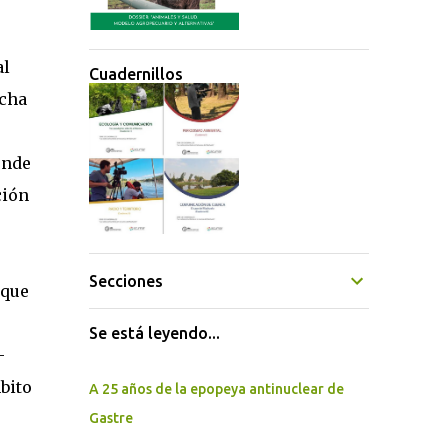
al
Cuadernillos
ucha
onde
ción
Secciones
rque
Se está leyendo...
-
bito
A 25 años de la epopeya antinuclear de
Gastre