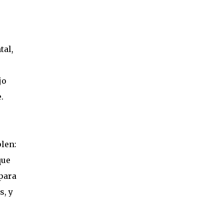
tal,
jo
.
len:
que
 para
s, y