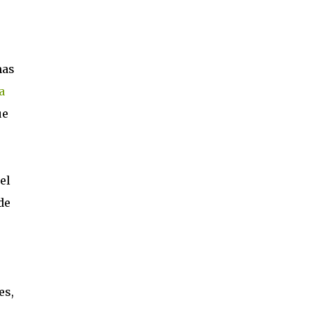
mas
a
ue
el
de
es,