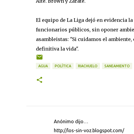
Alte. Brown y Zárate.
El equipo de La Liga dejó en evidencia la
funcionarios públicos, sin oponer ambien
asambleistas: "Si cuidamos el ambiente, 
definitiva la vida".
AGUA
POLÍTICA
RIACHUELO
SANEAMIENTO
Anónimo dijo…
C
http://los-sin-voz.blogspot.com/
o