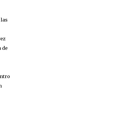
es reflexionar que desde lo cotidiano cada
uno puede actuar al menos de dos formas: -
 las
como consumidores : conocer la huella
ecológica que implica la producción por
empresas o cooperativas de cada bien o
vez
servicio que consu...
a de
entro
n