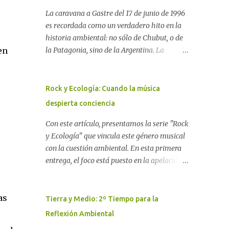
La caravana a Gastre del 17 de junio de 1996
es recordada como un verdadero hito en la
historia ambiental: no sólo de Chubut, o de
en
la Patagonia, sino de la Argentina. La
"epopeya antinuclear" comenzó en 1986 con
las primeras noticias respecto a un proyecto
para construir un basurero de residuos
Rock y Ecología: Cuando la música
nucleares en Gastre (centro-norte de
despierta conciencia
Chubut) y se consolidó en 1996 cuando
avanzó un proyecto legislativo nacional al
Con este artículo, presentamos la serie "Rock
respecto. En este artículo, la investigadora
y Ecología" que vincula este género musical
Ayelen Dichdji reconstruye la historia del
con la cuestión ambiental. En esta primera
Movimiento Antinuclear de Chubut (MACH)
entrega, el foco está puesto en la apelación
liderada por Javier Rodríguez Pardo, como
emotiva que aparecen en diferentes
una lección de rebelión democrática
canciones, sobre todo del Rock Nacional.
as
territorial frente a las imposiciones de la
Desde el legendario El Oso hasta las
Tierra y Medio: 2º Tiempo para la
tecnocracia nuclear globalizada. Dossier N°
recientes apariciones de la Pachama Mama
Reflexión Ambiental
3 "La crisis nuclear en el mundo. A 10 años de
en la música urbana contemporánea. Por