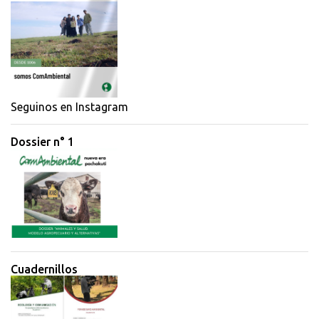
e
n
t
a
r
i
Seguinos en Instagram
o
Dossier n° 1
s
Cuadernillos