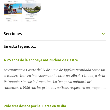
Secciones
Se está leyendo...
A 25 años de la epopeya antinuclear de Gastre
La caravana a Gastre del 17 de junio de 1996 es recordada como un
verdadero hito en la historia ambiental: no sólo de Chubut, o de la
Patagonia, sino de la Argentina. La "epopeya antinuclear"
comenzó en 1986 con las primeras noticias respecto a un proyecto
para construir un basurero de residuos nucleares en Gastre
(centro-norte de Chubut) y se consolidó en 1996 cuando avanzó un
proyecto legislativo nacional al respecto. En este artículo, la
Pide tres deseos por la Tierra en su día