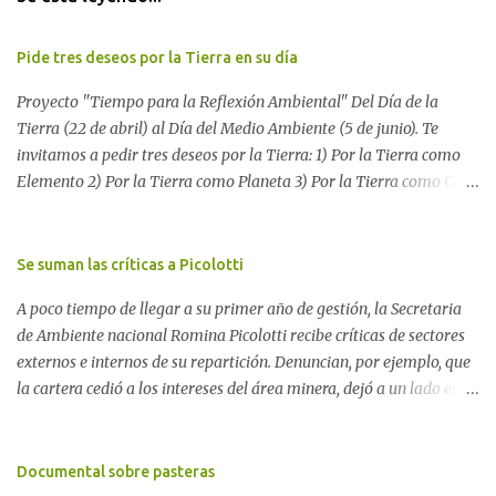
Pide tres deseos por la Tierra en su día
Proyecto "Tiempo para la Reflexión Ambiental" Del Día de la
Tierra (22 de abril) al Día del Medio Ambiente (5 de junio). Te
invitamos a pedir tres deseos por la Tierra: 1) Por la Tierra como
Elemento 2) Por la Tierra como Planeta 3) Por la Tierra como Casa
Si tenés una página web o un blog te proponemos escribir allí los
tres deseos por la Tierra. Después, envíanos tu mensaje a nuestro
blog para reunir todos los pedidos. Si no tenés una página web,
Se suman las críticas a Picolotti
dejá tus tres deseos aquí. O enviálo a
A poco tiempo de llegar a su primer año de gestión, la Secretaria
blogambiental@yahoo.com.ar Difundí este mensaje. Unamos
de Ambiente nacional Romina Picolotti recibe críticas de sectores
nuestras voces para que nos escuchen Ver más sobre el Proyecto
externos e internos de su repartición. Denuncian, por ejemplo, que
"Tiempo para la reflexión ambiental" Los deseos pueden
la cartera cedió a los intereses del área minera, dejó a un lado el
expresarse poéticamente: Ver "Oda a la Tierra" Nuestros tres
conflicto por las pasteras y está desarticulando equipos de trabajo
deseos. 1) Devolver los bosques que dan vida a la Tierra. 2) Detener
propios sin motivos aparentes. Las comunidades perjudicadas por
el cambio climático que altera al planeta. 3) Disfrutar de la Tierra
algún tipo de contaminación y las organizaciones dedicadas a
Documental sobre pasteras
como naturaleza y no como recurso natural. Proyecto para ONGs:
velar por los derechos ambientales están agotando su paciencia.