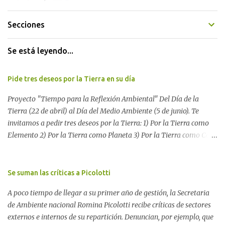
Secciones
Se está leyendo...
Pide tres deseos por la Tierra en su día
Proyecto "Tiempo para la Reflexión Ambiental" Del Día de la
Tierra (22 de abril) al Día del Medio Ambiente (5 de junio). Te
invitamos a pedir tres deseos por la Tierra: 1) Por la Tierra como
Elemento 2) Por la Tierra como Planeta 3) Por la Tierra como Casa
Si tenés una página web o un blog te proponemos escribir allí los
tres deseos por la Tierra. Después, envíanos tu mensaje a nuestro
blog para reunir todos los pedidos. Si no tenés una página web,
Se suman las críticas a Picolotti
dejá tus tres deseos aquí. O enviálo a
A poco tiempo de llegar a su primer año de gestión, la Secretaria
blogambiental@yahoo.com.ar Difundí este mensaje. Unamos
de Ambiente nacional Romina Picolotti recibe críticas de sectores
nuestras voces para que nos escuchen Ver más sobre el Proyecto
externos e internos de su repartición. Denuncian, por ejemplo, que
"Tiempo para la reflexión ambiental" Los deseos pueden