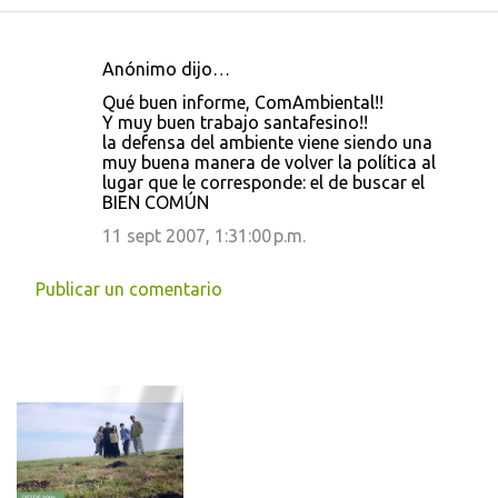
Anónimo dijo…
C
Qué buen informe, ComAmbiental!!
o
Y muy buen trabajo santafesino!!
la defensa del ambiente viene siendo una
m
muy buena manera de volver la política al
e
lugar que le corresponde: el de buscar el
BIEN COMÚN
n
11 sept 2007, 1:31:00 p.m.
t
a
Publicar un comentario
r
i
o
s