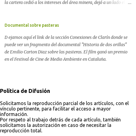
la cartera cedió a los intereses del área minera, dejó a un lado el
expresarse poéticamente: Ver "Oda a la Tierra" Nuestros tres
conflicto por las pasteras y está desarticulando equipos de trabajo
deseos. 1) Devolver los bosques que dan vida a la Tierra. 2) Detener
propios sin motivos aparentes. Las comunidades perjudicadas por
el cambio climático que altera al planeta. 3) Disfrutar de la Tierra
algún tipo de contaminación y las organizaciones dedicadas a
Documental sobre pasteras
como naturaleza y no como recurso natural. Proyecto para ONGs:
velar por los derechos ambientales están agotando su paciencia.
Pensar en las 3 problemáticas ambientales ...
D ejamos aquí el link de la sección Conexiones de Clarín donde se
Temen que en el año electoral, la gestión ambiental pierda una
puede ver un fragmento del documental "Historia de dos orillas"
gran oportunidad de cambio y sea usada en su contra. La RENACE
de Emilio Carton Diaz sobre las pasteras. El film ganó un premio
contra el acercamiento de Picolotti a Minería La semana pasada,
en el Festival de Cine de Medio Ambiente en Cataluña.
la Red Nacional de Acción Ecologista exigió la renuncia de Romina
Picolotti en vistas del acuerdo de la secretaría de Ambiente con la
de Minería, luego de conflictos solapados dentro del gobierno
kirchnerista. Javier Rodríguez Pardo, de MACHSEPA y la Unión de
Asambleas Ciudadanas, expl...
Política de Difusión
Solicitamos la reproducción parcial de los artículos, con el
vínculo pertinente, para facilitar el acceso a mayor
información.
Por respeto al trabajo detrás de cada artículo, también
solicitamos la autorización en caso de necesitar la
reproducción total.