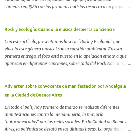
comenzó en 1986 con las primeras noticias respecto a un proyecto
para construir un basurero de residuos nucleares en Gastre
(centro-norte de Chubut) y se consolidó en 1996 cuando avanzó un
proyecto legislativo nacional al respecto. En este artículo, la
Rock y Ecología: Cuando la música despierta conciencia
investigadora Ayelen Dichdji reconstruye la historia del
Con este artículo, presentamos la serie "Rock y Ecología" que
Movimiento Antinuclear de Chubut (MACH) liderada por Javier
vincula este género musical con la cuestión ambiental. En esta
Rodríguez Pardo, como una lección de rebelión democrática
primera entrega, el foco está puesto en la apelación emotiva que
territorial frente a las imposiciones de la tecnocracia nuclear
aparecen en diferentes canciones, sobre todo del Rock Nacional.
globalizada. Dossier N° 3 "La crisis nuclear en el mundo. A 10 años
Desde el legendario El Oso hasta las recientes apariciones de la
de Fukushima" CRÓNICA Por Ayelen Dichdji* Una multitud llegó
Pachama Mama en la música urbana contemporánea. Por
a Gastre en la mañana nevada del 17 de junio de 1996. Crédito: Alex
Carolina Aponte La Madre Tierra se escucha en las canciones del
Advierten sobre convocante de manifestación por Andalgalá
Dukal.
Rock Nacional.
en la Ciudad de Buenos Aires
En todo el país, hoy primero de marzo se realizan diferentes
manifestaciones contra la megaminería, la mayoría
"autoconvocadas" por las redes sociales. En la Ciudad de Buenos
Aires, la polémica se desató en las últimas horas. La organización