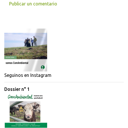
Publicar un comentario
C
o
m
e
n
t
a
r
i
Seguinos en Instagram
o
Dossier n° 1
s