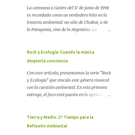
La caravana a Gastre del 17 de junio de 1996
es recordada como un verdadero hito en la
historia ambiental: no sólo de Chubut, o de
la Patagonia, sino de la Argentina. La
"epopeya antinuclear" comenzó en 1986 con
las primeras noticias respecto a un proyecto
para construir un basurero de residuos
Rock y Ecología: Cuando la música
nucleares en Gastre (centro-norte de
despierta conciencia
Chubut) y se consolidó en 1996 cuando
avanzó un proyecto legislativo nacional al
Con este artículo, presentamos la serie "Rock
respecto. En este artículo, la investigadora
y Ecología" que vincula este género musical
Ayelen Dichdji reconstruye la historia del
con la cuestión ambiental. En esta primera
Movimiento Antinuclear de Chubut (MACH)
entrega, el foco está puesto en la apelación
liderada por Javier Rodríguez Pardo, como
emotiva que aparecen en diferentes
una lección de rebelión democrática
canciones, sobre todo del Rock Nacional.
territorial frente a las imposiciones de la
Desde el legendario El Oso hasta las
Tierra y Medio: 2º Tiempo para la
tecnocracia nuclear globalizada. Dossier N°
recientes apariciones de la Pachama Mama
Reflexión Ambiental
3 "La crisis nuclear en el mundo. A 10 años de
en la música urbana contemporánea. Por