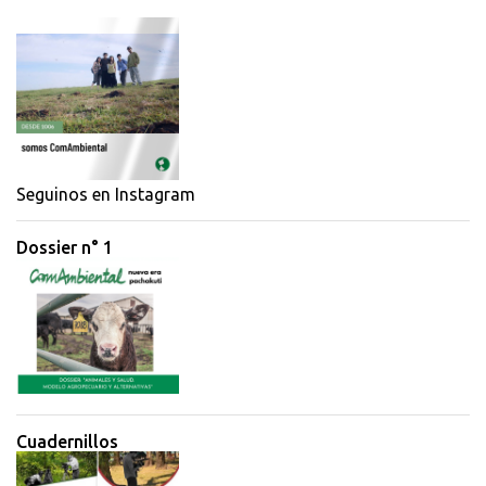
m
e
n
t
a
r
i
Seguinos en Instagram
o
Dossier n° 1
s
Cuadernillos