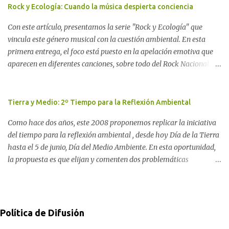
proyecto legislativo nacional al respecto. En este artículo, la
Rock y Ecología: Cuando la música despierta conciencia
investigadora Ayelen Dichdji reconstruye la historia del
Con este artículo, presentamos la serie "Rock y Ecología" que
Movimiento Antinuclear de Chubut (MACH) liderada por Javier
vincula este género musical con la cuestión ambiental. En esta
Rodríguez Pardo, como una lección de rebelión democrática
primera entrega, el foco está puesto en la apelación emotiva que
territorial frente a las imposiciones de la tecnocracia nuclear
aparecen en diferentes canciones, sobre todo del Rock Nacional.
globalizada. Dossier N° 3 "La crisis nuclear en el mundo. A 10 años
Desde el legendario El Oso hasta las recientes apariciones de la
de Fukushima" CRÓNICA Por Ayelen Dichdji* Una multitud llegó
Pachama Mama en la música urbana contemporánea. Por
a Gastre en la mañana nevada del 17 de junio de 1996. Crédito: Alex
Carolina Aponte La Madre Tierra se escucha en las canciones del
Tierra y Medio: 2º Tiempo para la Reflexión Ambiental
Dukal.
Rock Nacional.
Como hace dos años, este 2008 proponemos replicar la iniciativa
del tiempo para la reflexión ambiental , desde hoy Día de la Tierra
hasta el 5 de junio, Día del Medio Ambiente. En esta oportunidad,
la propuesta es que elijan y comenten dos problemáticas
ambientales con sus posibles soluciones: una como consumidor y
otra como ciudadano. Desde ComAmbiental, procuramos aportar
a la solución de estos problemas partiendo de la concepción de que
la toma de conciencia es un factor imprescindible. Por ello, además
Política de Difusión
de aportar información en noticias y del análisis a partir de la