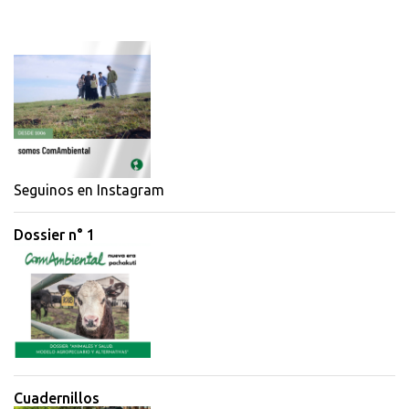
o
m
e
n
t
a
r
i
Seguinos en Instagram
o
Dossier n° 1
s
Cuadernillos