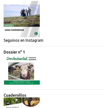
e
n
t
a
r
i
Seguinos en Instagram
o
Dossier n° 1
s
Cuadernillos