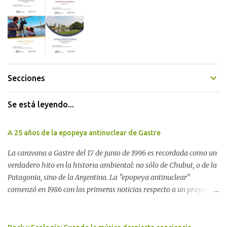
Secciones
Se está leyendo...
A 25 años de la epopeya antinuclear de Gastre
La caravana a Gastre del 17 de junio de 1996 es recordada como un
verdadero hito en la historia ambiental: no sólo de Chubut, o de la
Patagonia, sino de la Argentina. La "epopeya antinuclear"
comenzó en 1986 con las primeras noticias respecto a un proyecto
para construir un basurero de residuos nucleares en Gastre
(centro-norte de Chubut) y se consolidó en 1996 cuando avanzó un
proyecto legislativo nacional al respecto. En este artículo, la