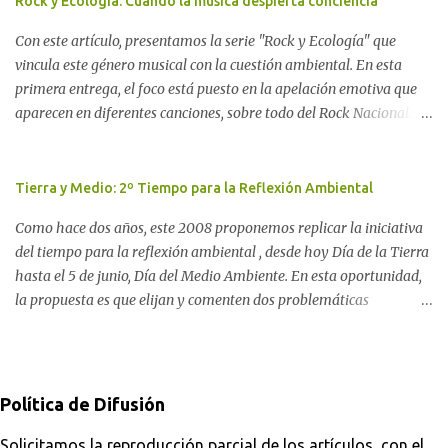
Rock y Ecología: Cuando la música despierta conciencia
investigadora Ayelen Dichdji reconstruye la historia del
Con este artículo, presentamos la serie "Rock y Ecología" que
Movimiento Antinuclear de Chubut (MACH) liderada por Javier
vincula este género musical con la cuestión ambiental. En esta
Rodríguez Pardo, como una lección de rebelión democrática
primera entrega, el foco está puesto en la apelación emotiva que
territorial frente a las imposiciones de la tecnocracia nuclear
aparecen en diferentes canciones, sobre todo del Rock Nacional.
globalizada. Dossier N° 3 "La crisis nuclear en el mundo. A 10 años
Desde el legendario El Oso hasta las recientes apariciones de la
de Fukushima" CRÓNICA Por Ayelen Dichdji* Una multitud llegó
Pachama Mama en la música urbana contemporánea. Por
a Gastre en la mañana nevada del 17 de junio de 1996. Crédito: Alex
Carolina Aponte La Madre Tierra se escucha en las canciones del
Tierra y Medio: 2º Tiempo para la Reflexión Ambiental
Dukal.
Rock Nacional.
Como hace dos años, este 2008 proponemos replicar la iniciativa
del tiempo para la reflexión ambiental , desde hoy Día de la Tierra
hasta el 5 de junio, Día del Medio Ambiente. En esta oportunidad,
la propuesta es que elijan y comenten dos problemáticas
ambientales con sus posibles soluciones: una como consumidor y
otra como ciudadano. Desde ComAmbiental, procuramos aportar
a la solución de estos problemas partiendo de la concepción de que
la toma de conciencia es un factor imprescindible. Por ello, además
Política de Difusión
de aportar información en noticias y del análisis a partir de la
observación de medios, buscamos fomentar una opinión pública
Solicitamos la reproducción parcial de los artículos, con el