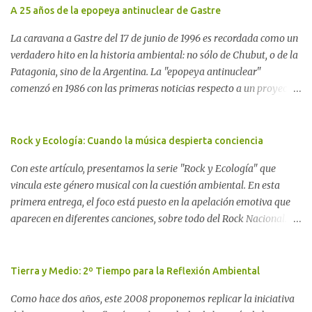
A 25 años de la epopeya antinuclear de Gastre
La caravana a Gastre del 17 de junio de 1996 es recordada como un
verdadero hito en la historia ambiental: no sólo de Chubut, o de la
Patagonia, sino de la Argentina. La "epopeya antinuclear"
comenzó en 1986 con las primeras noticias respecto a un proyecto
para construir un basurero de residuos nucleares en Gastre
(centro-norte de Chubut) y se consolidó en 1996 cuando avanzó un
proyecto legislativo nacional al respecto. En este artículo, la
Rock y Ecología: Cuando la música despierta conciencia
investigadora Ayelen Dichdji reconstruye la historia del
Con este artículo, presentamos la serie "Rock y Ecología" que
Movimiento Antinuclear de Chubut (MACH) liderada por Javier
vincula este género musical con la cuestión ambiental. En esta
Rodríguez Pardo, como una lección de rebelión democrática
primera entrega, el foco está puesto en la apelación emotiva que
territorial frente a las imposiciones de la tecnocracia nuclear
aparecen en diferentes canciones, sobre todo del Rock Nacional.
globalizada. Dossier N° 3 "La crisis nuclear en el mundo. A 10 años
Desde el legendario El Oso hasta las recientes apariciones de la
de Fukushima" CRÓNICA Por Ayelen Dichdji* Una multitud llegó
Pachama Mama en la música urbana contemporánea. Por
a Gastre en la mañana nevada del 17 de junio de 1996. Crédito: Alex
Carolina Aponte La Madre Tierra se escucha en las canciones del
Tierra y Medio: 2º Tiempo para la Reflexión Ambiental
Dukal.
Rock Nacional.
Como hace dos años, este 2008 proponemos replicar la iniciativa