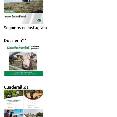
t
a
r
i
Seguinos en Instagram
o
Dossier n° 1
s
Cuadernillos