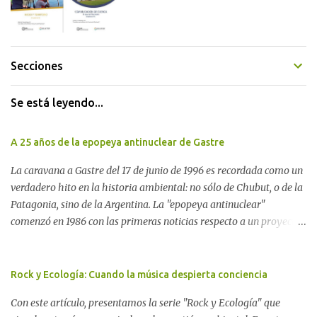
Secciones
Se está leyendo...
A 25 años de la epopeya antinuclear de Gastre
La caravana a Gastre del 17 de junio de 1996 es recordada como un
verdadero hito en la historia ambiental: no sólo de Chubut, o de la
Patagonia, sino de la Argentina. La "epopeya antinuclear"
comenzó en 1986 con las primeras noticias respecto a un proyecto
para construir un basurero de residuos nucleares en Gastre
(centro-norte de Chubut) y se consolidó en 1996 cuando avanzó un
proyecto legislativo nacional al respecto. En este artículo, la
Rock y Ecología: Cuando la música despierta conciencia
investigadora Ayelen Dichdji reconstruye la historia del
Con este artículo, presentamos la serie "Rock y Ecología" que
Movimiento Antinuclear de Chubut (MACH) liderada por Javier