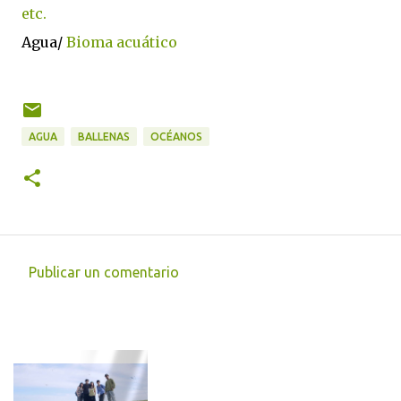
etc.
Agua/
Bioma acuático
AGUA
BALLENAS
OCÉANOS
Publicar un comentario
C
o
m
e
n