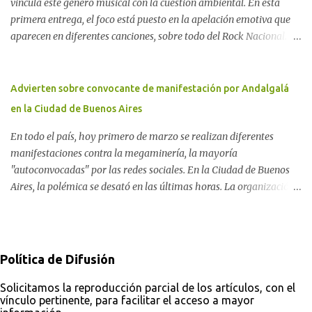
vincula este género musical con la cuestión ambiental. En esta
Rodríguez Pardo, como una lección de rebelión democrática
primera entrega, el foco está puesto en la apelación emotiva que
territorial frente a las imposiciones de la tecnocracia nuclear
aparecen en diferentes canciones, sobre todo del Rock Nacional.
globalizada. Dossier N° 3 "La crisis nuclear en el mundo. A 10 años
Desde el legendario El Oso hasta las recientes apariciones de la
de Fukushima" CRÓNICA Por Ayelen Dichdji* Una multitud llegó
Pachama Mama en la música urbana contemporánea. Por
a Gastre en la mañana nevada del 17 de junio de 1996. Crédito: Alex
Carolina Aponte La Madre Tierra se escucha en las canciones del
Advierten sobre convocante de manifestación por Andalgalá
Dukal.
Rock Nacional.
en la Ciudad de Buenos Aires
En todo el país, hoy primero de marzo se realizan diferentes
manifestaciones contra la megaminería, la mayoría
"autoconvocadas" por las redes sociales. En la Ciudad de Buenos
Aires, la polémica se desató en las últimas horas. La organización
Conciencia Solidaria, que en primera instancia se había unido a la
reunión en Plaza Lavalle, cambió el lugar al Obelisco. En el
trasfondo de esta decisión, otras organizaciones ambientales y de
derechos humanos ponen el alerta sobre el abogado detrás de la
Política de Difusión
convocatoria frente a Tribunales.
Solicitamos la reproducción parcial de los artículos, con el
vínculo pertinente, para facilitar el acceso a mayor