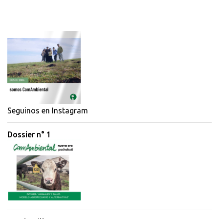
o
m
e
n
t
a
r
i
Seguinos en Instagram
o
Dossier n° 1
s