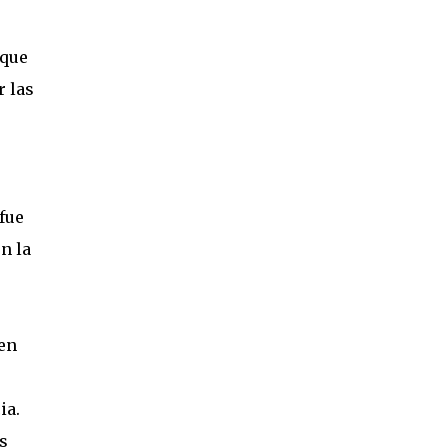
 que
r las
fue
n la
en
ia.
s