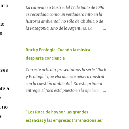
aro,
La caravana a Gastre del 17 de junio de 1996
es recordada como un verdadero hito en la
historia ambiental: no sólo de Chubut, o de
mo
la Patagonia, sino de la Argentina. La
s
"epopeya antinuclear" comenzó en 1986 con
las primeras noticias respecto a un proyecto
para construir un basurero de residuos
Rock y Ecología: Cuando la música
nucleares en Gastre (centro-norte de
despierta conciencia
Chubut) y se consolidó en 1996 cuando
avanzó un proyecto legislativo nacional al
Con este artículo, presentamos la serie "Rock
eses
respecto. En este artículo, la investigadora
y Ecología" que vincula este género musical
Ayelen Dichdji reconstruye la historia del
con la cuestión ambiental. En esta primera
te a
Movimiento Antinuclear de Chubut (MACH)
entrega, el foco está puesto en la apelación
liderada por Javier Rodríguez Pardo, como
emotiva que aparecen en diferentes
y
una lección de rebelión democrática
canciones, sobre todo del Rock Nacional.
a no
territorial frente a las imposiciones de la
Desde el legendario El Oso hasta las
“Los Roca de hoy son las grandes
s
tecnocracia nuclear globalizada. Dossier N°
recientes apariciones de la Pachama Mama
estancias y las empresas transnacionales”
3 "La crisis nuclear en el mundo. A 10 años de
en la música urbana contemporánea. Por