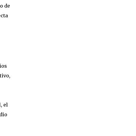
go de
ecta
ios
tivo,
, el
dio