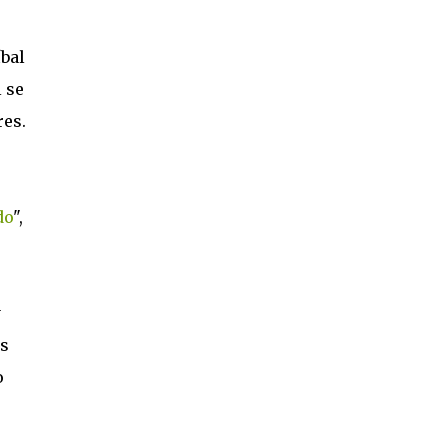
íbal
 se
res.
do
",
y
os
o