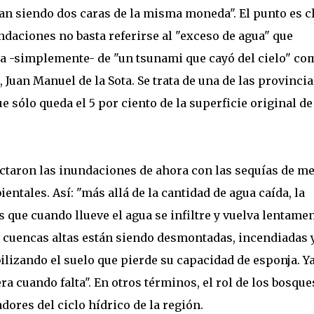
an siendo dos caras de la misma moneda". El punto es cl
undaciones no basta referirse al "exceso de agua" que
aba -simplemente- de "un tsunami que cayó del cielo" co
Juan Manuel de la Sota. Se trata de una de las provincia
e sólo queda el 5 por ciento de la superficie original de
taron las inundaciones de ahora con las sequías de m
tales. Así: "más allá de la cantidad de agua caída, la
es que cuando llueve el agua se infiltre y vuelva lentamen
las cuencas altas están siendo desmontadas, incendiadas 
lizando el suelo que pierde su capacidad de esponja. Y
era cuando falta". En otros términos, el rol de los bosque
ores del ciclo hídrico de la región.