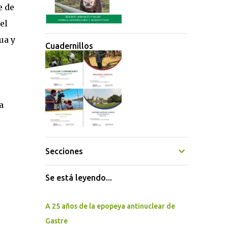
e de
el
ua y
Cuadernillos
a
Secciones
Se está leyendo...
A 25 años de la epopeya antinuclear de
Gastre