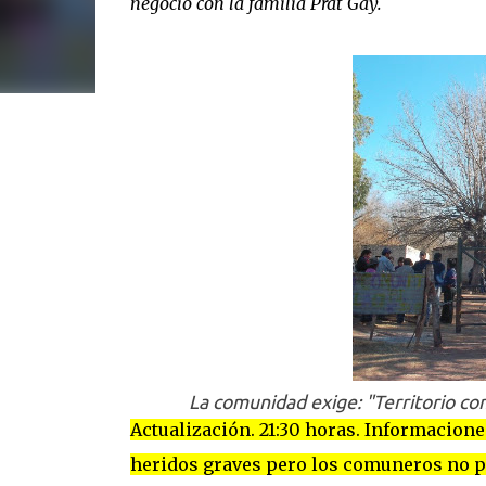
negocio con la familia Prat Gay.
La comunidad exige: "Territorio co
Actualización. 21:30 horas. Informaciones
heridos graves pero los comuneros no p