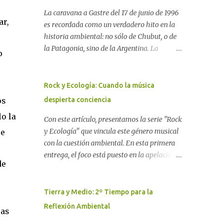
La caravana a Gastre del 17 de junio de 1996
ar,
es recordada como un verdadero hito en la
historia ambiental: no sólo de Chubut, o de
la Patagonia, sino de la Argentina. La
o
"epopeya antinuclear" comenzó en 1986 con
las primeras noticias respecto a un proyecto
para construir un basurero de residuos
Rock y Ecología: Cuando la música
nucleares en Gastre (centro-norte de
os
despierta conciencia
Chubut) y se consolidó en 1996 cuando
o la
avanzó un proyecto legislativo nacional al
Con este artículo, presentamos la serie "Rock
respecto. En este artículo, la investigadora
y Ecología" que vincula este género musical
se
Ayelen Dichdji reconstruye la historia del
con la cuestión ambiental. En esta primera
Movimiento Antinuclear de Chubut (MACH)
entrega, el foco está puesto en la apelación
de
liderada por Javier Rodríguez Pardo, como
emotiva que aparecen en diferentes
una lección de rebelión democrática
canciones, sobre todo del Rock Nacional.
territorial frente a las imposiciones de la
Desde el legendario El Oso hasta las
Tierra y Medio: 2º Tiempo para la
tecnocracia nuclear globalizada. Dossier N°
recientes apariciones de la Pachama Mama
Reflexión Ambiental
ras
3 "La crisis nuclear en el mundo. A 10 años de
en la música urbana contemporánea. Por