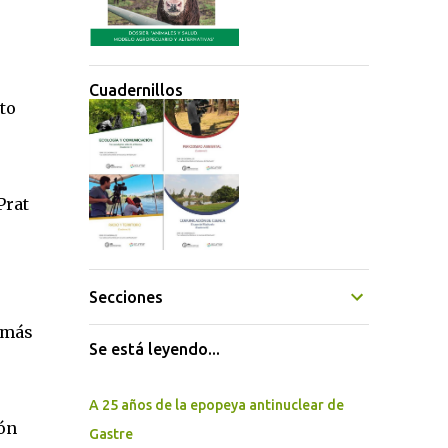
Cuadernillos
to
Prat
Secciones
 más
Se está leyendo...
A 25 años de la epopeya antinuclear de
ión
Gastre