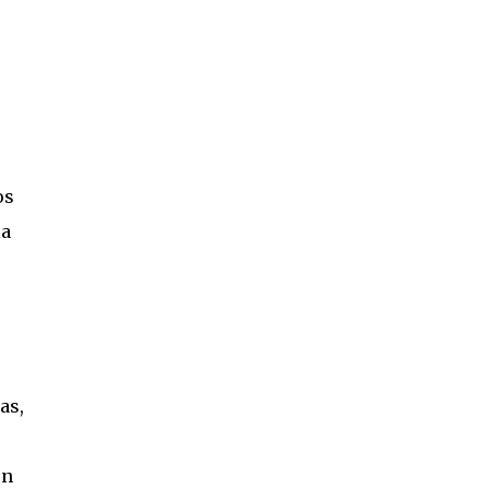
os
la
as,
ón