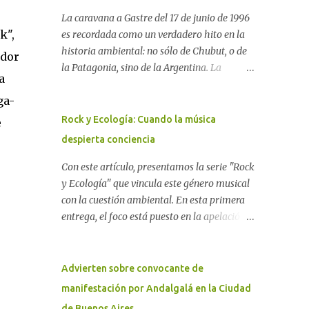
La caravana a Gastre del 17 de junio de 1996
k",
es recordada como un verdadero hito en la
historia ambiental: no sólo de Chubut, o de
ador
la Patagonia, sino de la Argentina. La
a
"epopeya antinuclear" comenzó en 1986 con
ga-
las primeras noticias respecto a un proyecto
para construir un basurero de residuos
Rock y Ecología: Cuando la música
e
nucleares en Gastre (centro-norte de
despierta conciencia
Chubut) y se consolidó en 1996 cuando
avanzó un proyecto legislativo nacional al
Con este artículo, presentamos la serie "Rock
respecto. En este artículo, la investigadora
y Ecología" que vincula este género musical
Ayelen Dichdji reconstruye la historia del
con la cuestión ambiental. En esta primera
Movimiento Antinuclear de Chubut (MACH)
entrega, el foco está puesto en la apelación
liderada por Javier Rodríguez Pardo, como
emotiva que aparecen en diferentes
una lección de rebelión democrática
canciones, sobre todo del Rock Nacional.
territorial frente a las imposiciones de la
Desde el legendario El Oso hasta las
Advierten sobre convocante de
tecnocracia nuclear globalizada. Dossier N°
recientes apariciones de la Pachama Mama
manifestación por Andalgalá en la Ciudad
3 "La crisis nuclear en el mundo. A 10 años de
en la música urbana contemporánea. Por
de Buenos Aires