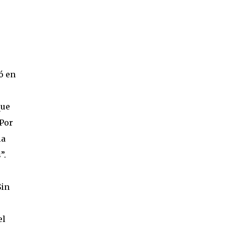
ó en
que
 Por
ia
”.
Sin
el