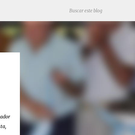
jador
ta,