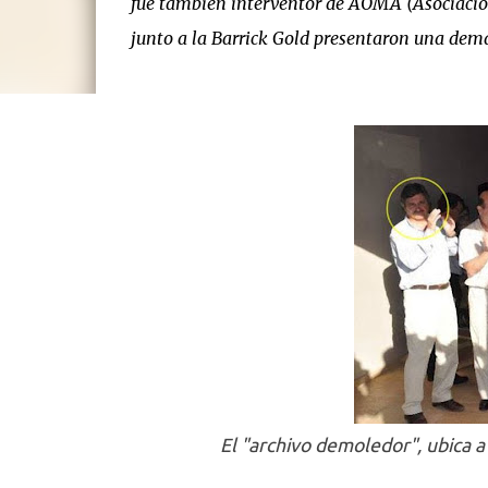
fue también interventor de AOMA (Asociació
junto a la Barrick Gold presentaron una deman
El "archivo demoledor", ubica 