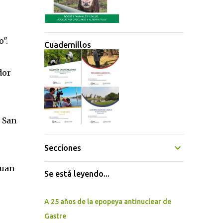
".
Cuadernillos
dor
r San
Secciones
Juan
Se está leyendo...
A 25 años de la epopeya antinuclear de
Gastre