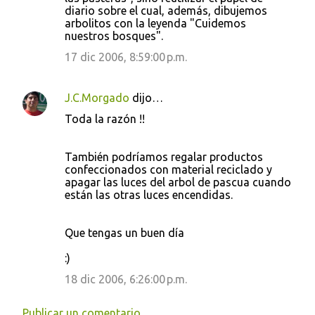
n
diario sobre el cual, además, dibujemos
t
arbolitos con la leyenda "Cuidemos
nuestros bosques".
a
17 dic 2006, 8:59:00 p.m.
r
i
J.C.Morgado
dijo…
o
s
Toda la razón !!
También podríamos regalar productos
confeccionados con material reciclado y
apagar las luces del arbol de pascua cuando
están las otras luces encendidas.
Que tengas un buen día
:)
18 dic 2006, 6:26:00 p.m.
Publicar un comentario