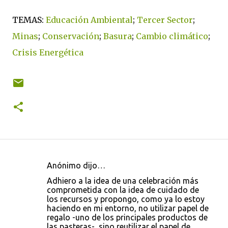
TEMAS:
Educación Ambiental
;
Tercer Sector
;
Minas
;
Conservación
;
Basura
;
Cambio climático
;
Crisis Energética
Anónimo dijo…
C
Adhiero a la idea de una celebración más
o
comprometida con la idea de cuidado de
los recursos y propongo, como ya lo estoy
m
haciendo en mi entorno, no utilizar papel de
e
regalo -uno de los principales productos de
las pasteras-, sino reutilizar el papel de