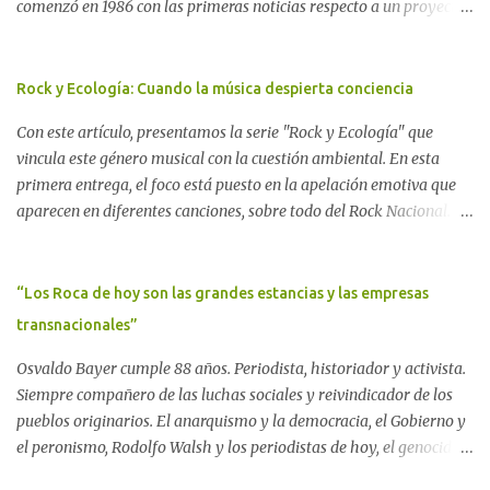
comenzó en 1986 con las primeras noticias respecto a un proyecto
para construir un basurero de residuos nucleares en Gastre
(centro-norte de Chubut) y se consolidó en 1996 cuando avanzó un
proyecto legislativo nacional al respecto. En este artículo, la
Rock y Ecología: Cuando la música despierta conciencia
investigadora Ayelen Dichdji reconstruye la historia del
Con este artículo, presentamos la serie "Rock y Ecología" que
Movimiento Antinuclear de Chubut (MACH) liderada por Javier
vincula este género musical con la cuestión ambiental. En esta
Rodríguez Pardo, como una lección de rebelión democrática
primera entrega, el foco está puesto en la apelación emotiva que
territorial frente a las imposiciones de la tecnocracia nuclear
aparecen en diferentes canciones, sobre todo del Rock Nacional.
globalizada. Dossier N° 3 "La crisis nuclear en el mundo. A 10 años
Desde el legendario El Oso hasta las recientes apariciones de la
de Fukushima" CRÓNICA Por Ayelen Dichdji* Una multitud llegó
Pachama Mama en la música urbana contemporánea. Por
a Gastre en la mañana nevada del 17 de junio de 1996. Crédito: Alex
Carolina Aponte La Madre Tierra se escucha en las canciones del
“Los Roca de hoy son las grandes estancias y las empresas
Dukal.
Rock Nacional.
transnacionales”
Osvaldo Bayer cumple 88 años. Periodista, historiador y activista.
Siempre compañero de las luchas sociales y reivindicador de los
pueblos originarios. El anarquismo y la democracia, el Gobierno y
el peronismo, Rodolfo Walsh y los periodistas de hoy, el genocidio
indígena y el silencio de los organismos de derechos humanos, el