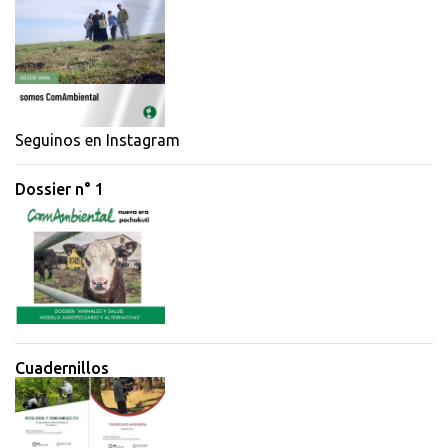
n
t
a
r
i
Seguinos en Instagram
o
Dossier n° 1
s
Cuadernillos