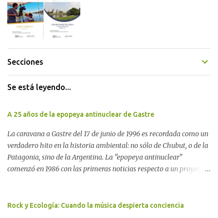
Secciones
Se está leyendo...
A 25 años de la epopeya antinuclear de Gastre
La caravana a Gastre del 17 de junio de 1996 es recordada como un
verdadero hito en la historia ambiental: no sólo de Chubut, o de la
Patagonia, sino de la Argentina. La "epopeya antinuclear"
comenzó en 1986 con las primeras noticias respecto a un proyecto
para construir un basurero de residuos nucleares en Gastre
(centro-norte de Chubut) y se consolidó en 1996 cuando avanzó un
proyecto legislativo nacional al respecto. En este artículo, la
Rock y Ecología: Cuando la música despierta conciencia
investigadora Ayelen Dichdji reconstruye la historia del