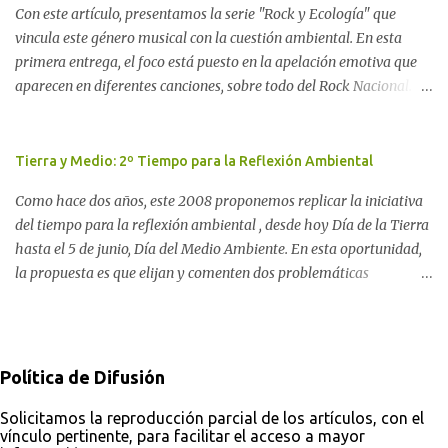
Con este artículo, presentamos la serie "Rock y Ecología" que
Movimiento Antinuclear de Chubut (MACH) liderada por Javier
vincula este género musical con la cuestión ambiental. En esta
Rodríguez Pardo, como una lección de rebelión democrática
primera entrega, el foco está puesto en la apelación emotiva que
territorial frente a las imposiciones de la tecnocracia nuclear
aparecen en diferentes canciones, sobre todo del Rock Nacional.
globalizada. Dossier N° 3 "La crisis nuclear en el mundo. A 10 años
Desde el legendario El Oso hasta las recientes apariciones de la
de Fukushima" CRÓNICA Por Ayelen Dichdji* Una multitud llegó
Pachama Mama en la música urbana contemporánea. Por
a Gastre en la mañana nevada del 17 de junio de 1996. Crédito: Alex
Carolina Aponte La Madre Tierra se escucha en las canciones del
Tierra y Medio: 2º Tiempo para la Reflexión Ambiental
Dukal.
Rock Nacional.
Como hace dos años, este 2008 proponemos replicar la iniciativa
del tiempo para la reflexión ambiental , desde hoy Día de la Tierra
hasta el 5 de junio, Día del Medio Ambiente. En esta oportunidad,
la propuesta es que elijan y comenten dos problemáticas
ambientales con sus posibles soluciones: una como consumidor y
otra como ciudadano. Desde ComAmbiental, procuramos aportar
a la solución de estos problemas partiendo de la concepción de que
la toma de conciencia es un factor imprescindible. Por ello, además
Política de Difusión
de aportar información en noticias y del análisis a partir de la
observación de medios, buscamos fomentar una opinión pública
Solicitamos la reproducción parcial de los artículos, con el
vínculo pertinente, para facilitar el acceso a mayor
activa, que participe a través de caminos democráticos a la